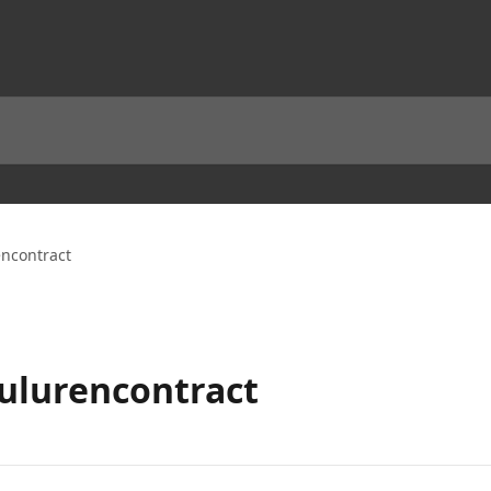
encontract
Nulurencontract