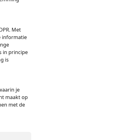
DPR. Met 
 informatie 
inge 
in principe 
 is 
waarin je 
ent maakt op 
men met de 