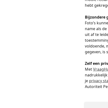
hebt gekrege
Bijzondere 
Foto’s kunn
name als de 
uit af te le
toestemming 
voldoende, 
gegeven, is s
Zelf een pr
Met 
VraagHu
nadrukkelijk
je 
privacy s
Autoriteit 