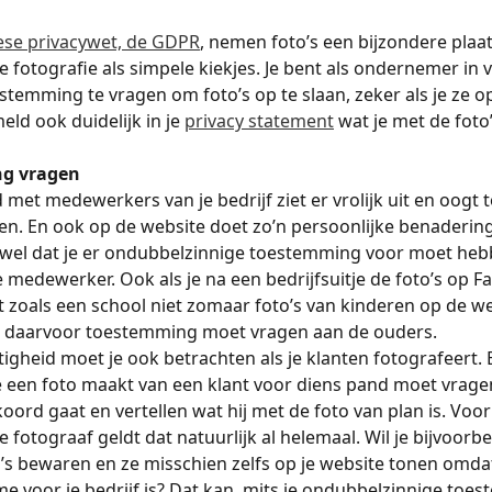
se privacywet, de GDPR
, nemen foto’s een bijzondere plaat
e fotografie als simpele kiekjes. Je bent als ondernemer in v
estemming te vragen om foto’s op te slaan, zeker als je ze o
ld ook duidelijk in je 
privacy statement
 wat je met de foto
g vragen
 met medewerkers van je bedrijf ziet er vrolijk uit en oogt t
ten. En ook op de website doet zo’n persoonlijke benadering
 wel dat je er ondubbelzinnige toestemming voor moet heb
e medewerker. Ook als je na een bedrijfsuitje de foto’s op F
t zoals een school niet zomaar foto’s van kinderen op de w
r daarvoor toestemming moet vragen aan de ouders.
tigheid moet je ook betrachten als je klanten fotografeert. 
 een foto maakt van een klant voor diens pand moet vragen
ord gaat en vertellen wat hij met de foto van plan is. Voor
 fotograaf geldt dat natuurlijk al helemaal. Wil je bijvoorbe
o’s bewaren en ze misschien zelfs op je website tonen omdat
e voor je bedrijf is? Dat kan, mits je ondubbelzinnige toe