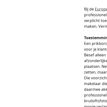
Bij de 
Europe
professionel
verplicht to
maken. Verme
Toestemmin
Een prikbord
voor je klan
Besef alleen
afzonderlijk
plaatsen. Ne
zetten, maa
Die voorzich
makelaar die
daarmee akko
professionele
bruiloftsfot
mooie reclam