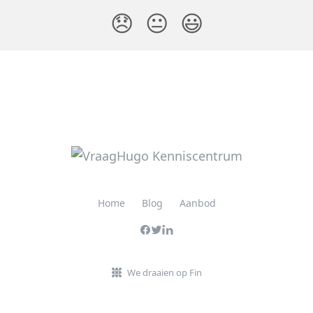
😞
😐
😃
Home
Blog
Aanbod
We draaien op Fin