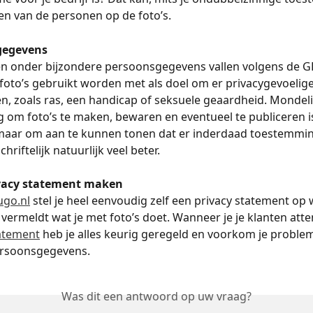
n van de personen op de foto’s.
gegevens
en onder bijzondere persoonsgegevens vallen volgens de G
foto’s gebruikt worden met als doel om er privacygevoelige
iden, zoals ras, een handicap of seksuele geaardheid. Mondel
om foto’s te maken, bewaren en eventueel te publiceren is 
maar om aan te kunnen tonen dat er inderdaad toestemming
chriftelijk natuurlijk veel beter.
ivacy statement maken
go.nl
 stel je heel eenvoudig zelf een privacy statement op 
 vermeldt wat je met foto’s doet. Wanneer je je klanten att
tatement
 heb je alles keurig geregeld en voorkom je proble
Persoonsgegevens.
Was dit een antwoord op uw vraag?