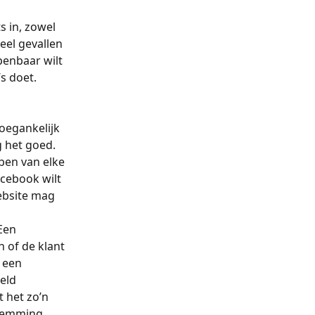
s in, zowel 
eel gevallen 
penbaar wilt 
’s doet.
oegankelijk 
 het goed. 
ben van elke 
acebook wilt 
ebsite mag 
Een 
 of de klant 
 een 
eld 
 het zo’n 
stemming 