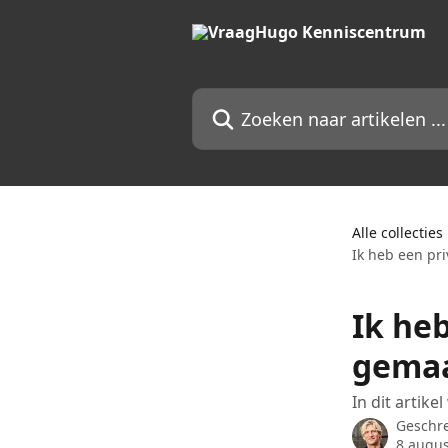
Naar de hoofdinhoud
Zoeken naar artikelen ...
Alle collecties
Ik heb een pr
Ik he
gemaa
In dit artik
Geschr
8 augus