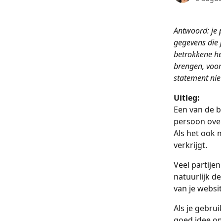
Antwoord: je 
gegevens die 
betrokkene he
brengen, voor
statement nie
Uitleg:
Een van de b
persoon over
Als het ook 
verkrijgt. 
Veel partije
natuurlijk d
van je websi
Als je gebru
goed idee om