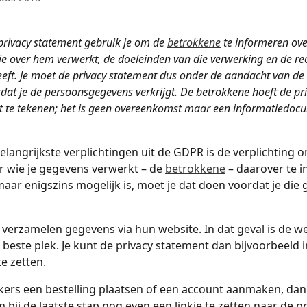
privacy statement gebruik je om de 
betrokkene
 te informeren ove
je over hem verwerkt, de doeleinden van die verwerking en de rec
eft. Je moet de privacy statement dus onder de aandacht van de
dat je de persoonsgegevens verkrijgt. De betrokkene hoeft de pri
t te tekenen; het is geen overeenkomst maar een informatiedoc
elangrijkste verplichtingen uit de GDPR is de verplichting 
 wie je gegevens verwerkt – de 
betrokkene
 – daarover te 
maar enigszins mogelijk is, moet je dat doen voordat je die
n verzamelen gegevens via hun website. In dat geval is de we
e beste plek. Je kunt de privacy statement dan bijvoorbeeld i
te zetten.
ikers een bestelling plaatsen of een account aanmaken, dan 
 bij de laatste stap nog even een linkje te zetten naar de pr