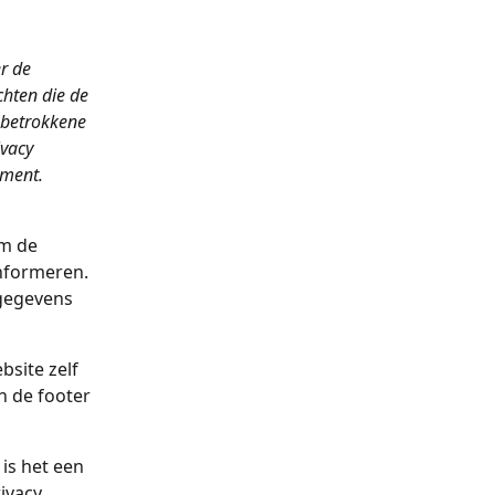
r de 
hten die de 
 betrokkene 
vacy 
ument.
om de 
informeren. 
 gegevens 
bsite zelf 
n de footer 
is het een 
ivacy 